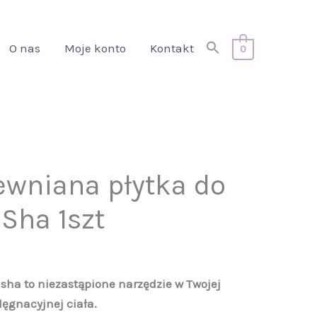
Search
O nas
Moje konto
Kontakt
0
for:
Search Button
ewniana płytka do
 Sha 1szt
sha to niezastąpione narzędzie w Twojej
lęgnacyjnej ciała.