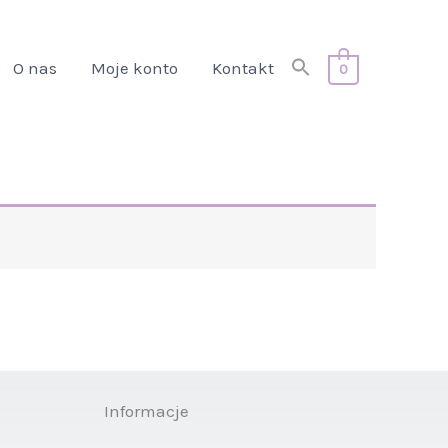
Search
O nas
Moje konto
Kontakt
0
for:
Search Button
Informacje