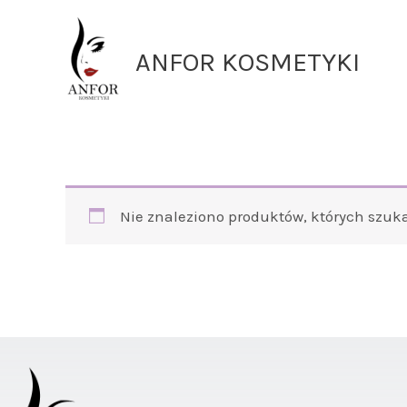
Przejdź
do
ANFOR KOSMETYKI
treści
Nie znaleziono produktów, których szuka