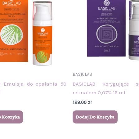
BASICLAB
B Emulsja do opalania 50
BASICLAB Korygujące 
l
retinalem 0,07% 15 ml
129,00
zł
o Koszyka
Dodaj Do Koszyka