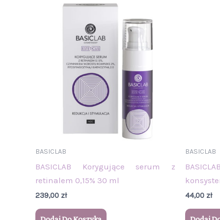
BASICLAB
BASICLAB
BASICLAB Korygujące serum z
BASICLA
retinalem 0,15% 30 ml
konsyste
239,00
zł
44,00
zł
Dodaj Do Koszyka
Dodaj D