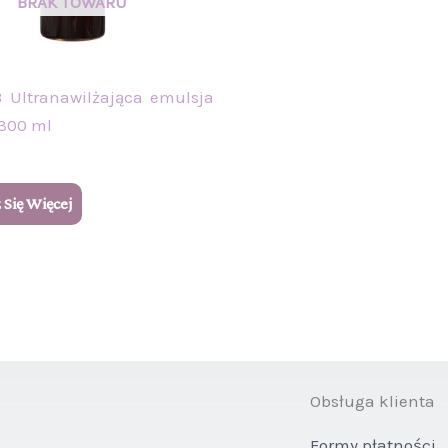
 Ultranawilżająca emulsja
 300 ml
Się Więcej
Obsługa klienta
Formy płatności