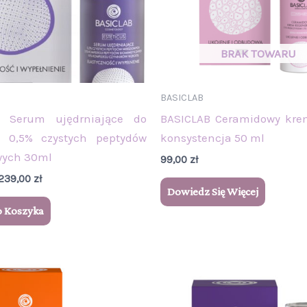
BASICLAB
b Serum ujędrniające do
BASICLAB Ceramidowy kre
z 0,5% czystych peptydów
konsystencja 50 ml
wych 30ml
99,00
zł
239,00
zł
Dowiedz Się Więcej
o Koszyka