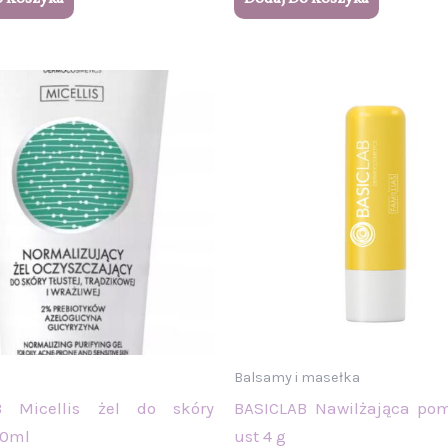
Balsamy i masełka
B Micellis żel do skóry
BASICLAB Nawilżająca po
00ml
ust 4 g