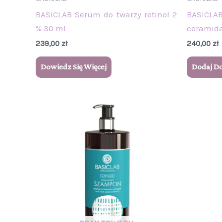
BASICLAB Serum do twarzy retinol 2
BASICLA
% 30 ml
ceramida
239,00
zł
240,00
zł
Dowiedz Się Więcej
Dodaj D
Zakres
Ten
cen:
produkt
od
76,00 zł
ma
do
wiele
89,00 zł
wariantów.
Opcje
można
wybrać
na