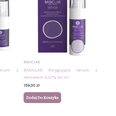
BASICLAB
serum z
BASICLAB Korygujące serum z
retinalem 0,07% 30 ml
159,00
zł
Dodaj Do Koszyka