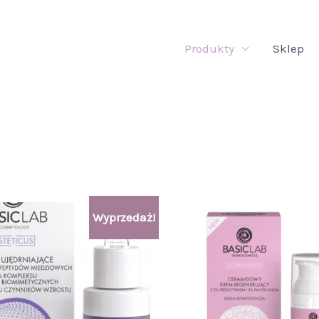
Produkty
Sklep
Pierwotna
Aktualna
Wyprzedaż!
cena
cena
wynosiła:
wynosi:
269,00 zł.
239,00 zł.