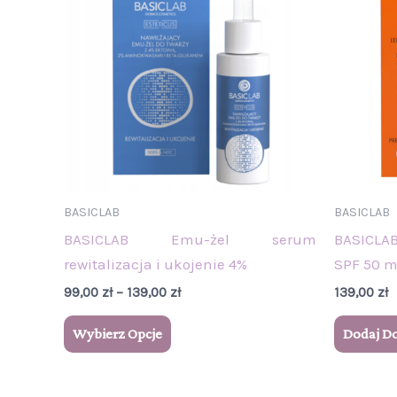
ma
do
wiele
139,00 zł
wariantów.
Opcje
można
wybrać
na
stronie
produktu
BASICLAB
BASICLAB
BASICLAB Emu-żel serum
BASICLA
rewitalizacja i ukojenie 4%
SPF 50 m
99,00
zł
–
139,00
zł
139,00
zł
Wybierz Opcje
Dodaj D