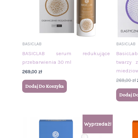
BASICLAB
BASICLAB
BASICLAB serum redukujące
BasicLa
przebarwienia 30 ml
twarzy 
miedzio
269,00
zł
269,00
zł
Dodaj Do Koszyka
Dodaj D
Zakres
Ten
Wyprzedaż!
cen:
produkt
od
99,00 zł