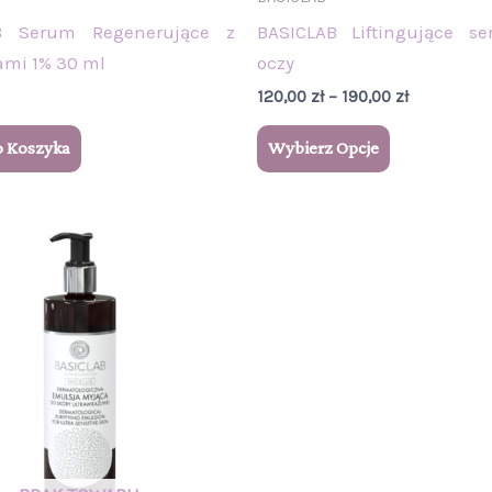
B Serum Regenerujące z
BASICLAB Liftingujące s
mi 1% 30 ml
oczy
120,00
zł
–
190,00
zł
o Koszyka
Wybierz Opcje