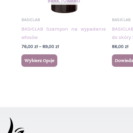
stronie
produktu
BASICLAB
BASICLAB
BASICLAB Szampon na wypadanie
BASICLAB
włosów
do skóry
76,00
zł
–
89,00
zł
86,00
zł
Wybierz Opcje
Dowiedz 