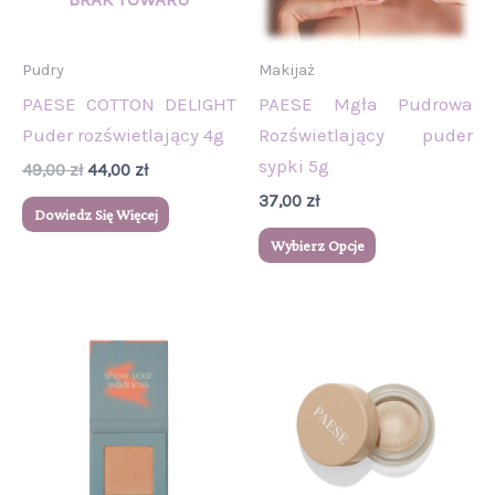
Opcje
można
wybrać
Pudry
Makijaż
na
PAESE COTTON DELIGHT
PAESE Mgła Pudrowa
stronie
Puder rozświetlający 4g
Rozświetlający puder
produktu
sypki 5g
49,00
zł
44,00
zł
37,00
zł
Dowiedz Się Więcej
Wybierz Opcje