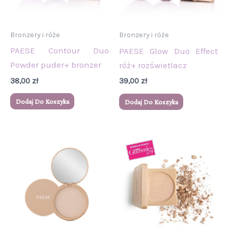
Bronzery i róże
Bronzery i róże
PAESE Contour Duo
PAESE Glow Duo Effect
Powder puder+ bronzer
róż+ rozświetlacz
38,00
zł
39,00
zł
Dodaj Do Koszyka
Dodaj Do Koszyka
Ten
produkt
ma
wiele
wariantów.
Opcje
można