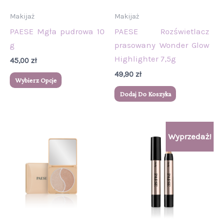
wybrać
Makijaż
Makijaż
na
PAESE Mgła pudrowa 10
PAESE Rozświetlacz
stronie
g
prasowany Wonder Glow
produktu
Highlighter 7,5g
45,00
zł
49,90
zł
Wybierz Opcje
Dodaj Do Koszyka
Zakres
Ten
Wyprzedaż!
cen:
produkt
od
17,90 zł
ma
do
wiele
19,90 zł
wariantów.
Opcje
można