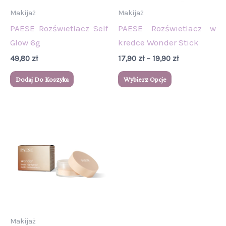
wybrać
Makijaż
Makijaż
na
PAESE Rozświetlacz Self
PAESE Rozświetlacz w
stronie
Glow 6g
kredce Wonder Stick
produktu
49,80
zł
17,90
zł
–
19,90
zł
Dodaj Do Koszyka
Wybierz Opcje
Makijaż