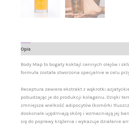
Opis
Informacje
Opinie (0)
Body Map to bogaty koktajl cennych olejów i sk
formuła została stworzona specjalnie w celu przy
Receptura zawiera ekstrakt z wąkrotki azjatyckiej
pobudzając je do produkcji kolagenu. Dzięki tem
zmniejsza wielkość adipocytów (komórki tłuszczo
doskonale ujędrniają skórę i wzmacniają jej bar
się do poprawy krążenia i wykazuje działanie ant