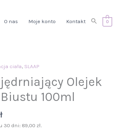
Search
O nas
Moje konto
Kontakt
0
for:
Search Button
tna
cja ciała
Aktualna
,
SLAAP
cena
jędrniający Olejek
a:
wynosi:
i Biustu 100ml
.
89,00 zł.
ł
u 30 dni:
89,00
zł
.