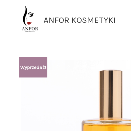
Przejdź
do
ANFOR KOSMETYKI
treści
Wyprzedaż!