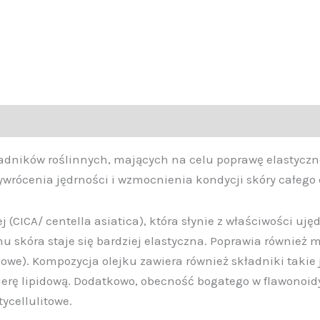
ładników roślinnych, mających na celu poprawę elastyczno
wrócenia jędrności i wzmocnienia kondycji skóry całego ci
 (CICA/ centella asiatica), która słynie z właściwości uję
u skóra staje się bardziej elastyczna. Poprawia również m
we). Kompozycja olejku zawiera również składniki takie ja
ierę lipidową. Dodatkowo, obecność bogatego w flawonoidy
ycellulitowe.