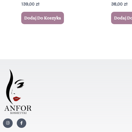
139,00
zł
38,00
zł
Dodaj Do Koszyka
Dodaj D
I
F
n
a
s
c
t
e