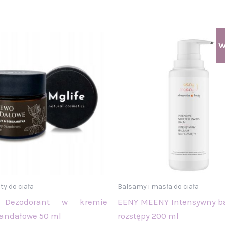
Pierwotna
Aktualna
W
cena
cena
wynosiła:
wynosi:
107,00 zł.
88,00 zł.
y do ciała
Balsamy i masła do ciała
 Dezodorant w kremie
EENY MEENY Intensywny b
andałowe 50 ml
rozstępy 200 ml