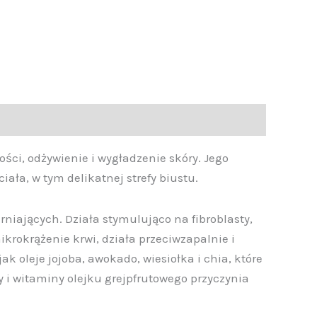
ści, odżywienie i wygładzenie skóry. Jego
ała, w tym delikatnej strefy biustu.
drniających. Działa stymulująco na fibroblasty,
ikrokrążenie krwi, działa przeciwzapalnie i
k oleje jojoba, awokado, wiesiołka i chia, które
 i witaminy olejku grejpfrutowego przyczynia