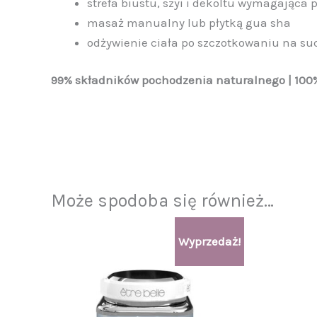
strefa biustu, szyi i dekoltu wymagająca 
masaż manualny lub płytką gua sha
odżywienie ciała po szczotkowaniu na su
99% składników pochodzenia naturalnego | 100
Może spodoba się również…
Pierwotna
Aktualna
Wyprzedaż!
cena
cena
wynosiła:
wynosi:
280,00 zł.
250,00 zł.