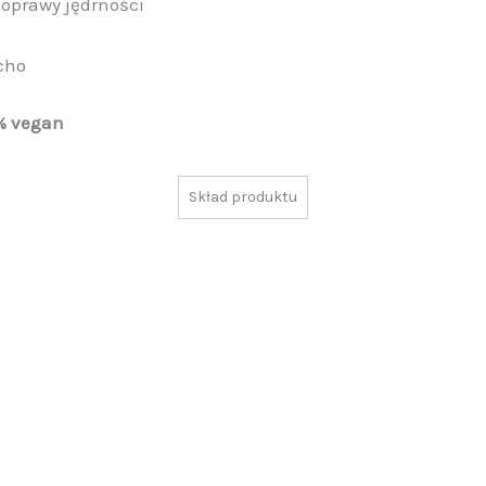
poprawy jędrności
cho
% vegan
Skład produktu