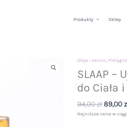
Produkty
Sklep
Oleje i serum
Pierwo
,
Pielęgna
cena
SLAAP – U
wynosił
do Ciała 
94,00 zł
94,00
zł
89,00
z
Najniższa cena w ciąg