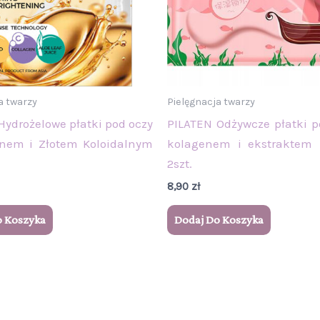
a twarzy
Pielęgnacja twarzy
Hydrożelowe płatki pod oczy
PILATEN Odżywcze płatki p
enem i Złotem Koloidalnym
kolagenem i ekstraktem 
2szt.
8,90
zł
o Koszyka
Dodaj Do Koszyka