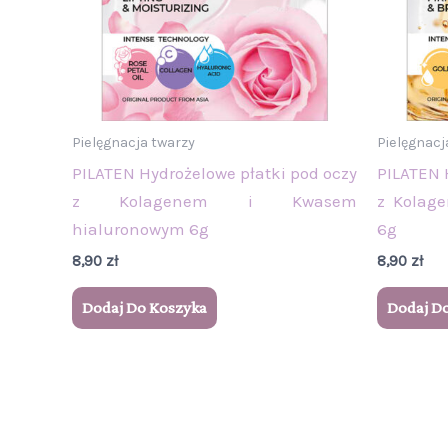
Pielęgnacja twarzy
Pielęgnacj
PILATEN Hydrożelowe płatki pod oczy
PILATEN 
z Kolagenem i Kwasem
z Kolag
hialuronowym 6g
6g
8,90
zł
8,90
zł
Dodaj Do Koszyka
Dodaj D