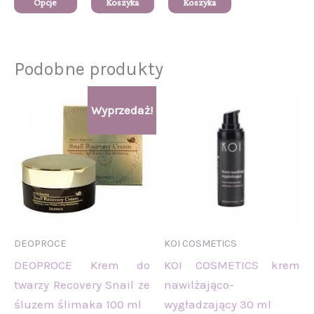
Opcje
Koszyka
Koszyka
Podobne produkty
Pierwotna
Aktualna
Wyprzedaż!
cena
cena
wynosiła:
wynosi:
238,00 zł.
220,00 zł.
DEOPROCE
KOI COSMETICS
DEOPROCE Krem do
KOI COSMETICS krem
twarzy Recovery Snail ze
nawilżająco-
śluzem ślimaka 100 ml
wygładzający 30 ml