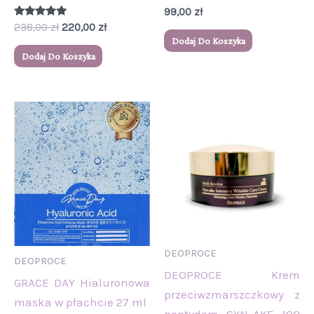
99,00
zł
Oceniono
238,00
zł
220,00
zł
5.00
Dodaj Do Koszyka
na 5
Dodaj Do Koszyka
DEOPROCE
DEOPROCE
DEOPROCE Krem
GRACE DAY Hialuronowa
przeciwzmarszczkowy z
maska w płachcie 27 ml