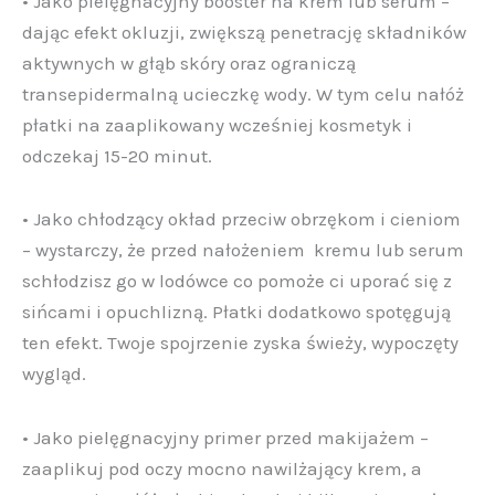
• Jako pielęgnacyjny booster na krem lub serum –
dając efekt okluzji, zwiększą penetrację składników
aktywnych w głąb skóry oraz ograniczą
transepidermalną ucieczkę wody. W tym celu nałóż
płatki na zaaplikowany wcześniej kosmetyk i
odczekaj 15-20 minut.
• Jako chłodzący okład przeciw obrzękom i cieniom
– wystarczy, że przed nałożeniem kremu lub serum
schłodzisz go w lodówce co pomoże ci uporać się z
sińcami i opuchlizną. Płatki dodatkowo spotęgują
ten efekt. Twoje spojrzenie zyska świeży, wypoczęty
wygląd.
• Jako pielęgnacyjny primer przed makijażem –
zaaplikuj pod oczy mocno nawilżający krem, a