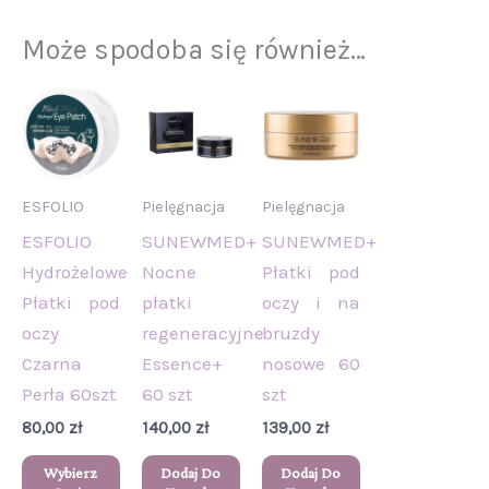
Może spodoba się również…
Ten
produkt
ma
wiele
ESFOLIO
Pielęgnacja
Pielęgnacja
wariantów.
ESFOLIO
SUNEWMED+
SUNEWMED+
Opcje
Hydrożelowe
Nocne
Płatki pod
można
Płatki pod
płatki
oczy i na
wybrać
oczy
regeneracyjne
bruzdy
na
Czarna
Essence+
nosowe 60
stronie
Perła 60szt
60 szt
szt
produktu
80,00
zł
140,00
zł
139,00
zł
Wybierz
Dodaj Do
Dodaj Do