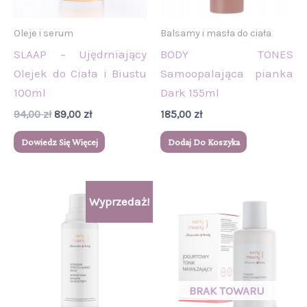
Oleje i serum
Balsamy i masła do ciała
SLAAP – Ujędrniający
BODY TONES
Olejek do Ciała i Biustu
Samoopalająca pianka
100ml
Dark 155ml
94,00
zł
89,00
zł
185,00
zł
Dowiedz Się Więcej
Dodaj Do Koszyka
Pierwotna
Aktualna
Wyprzedaż!
cena
cena
wynosiła:
wynosi:
107,00 zł.
88,00 zł.