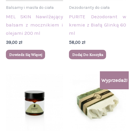
Balsamy i masła do ciała
Dezodoranty do ciała
MEL SKIN Nawilżający
PURITE Dezodorant w
balsam z mocznikiem i
kremie z Białą Glinką 60
olejami 200 ml
ml
39,00
zł
58,00
zł
Dowiedz Się Więcej
Dodaj Do Koszyka
Pierwotna
Aktualna
Wyprzedaż!
cena
cena
wynosiła:
wynosi:
28,00 zł.
25,00 zł.