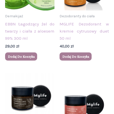
Demakijaż
Dezodoranty do ciała
EBBN Łagodzący żel do
MGLIFE Dezodorant w
twarzy i ciała z aloesem
kremie cytrusowy duet
99% 300 ml
50 ml
29,00
zł
40,00
zł
Dodaj Do Koszyka
Dodaj Do Koszyka