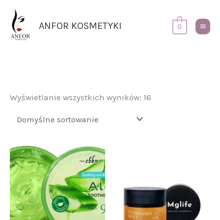
Przejdź
Główn
do
Menu
ANFOR KOSMETYKI
0
treści
Wyświetlanie wszystkich wyników: 16