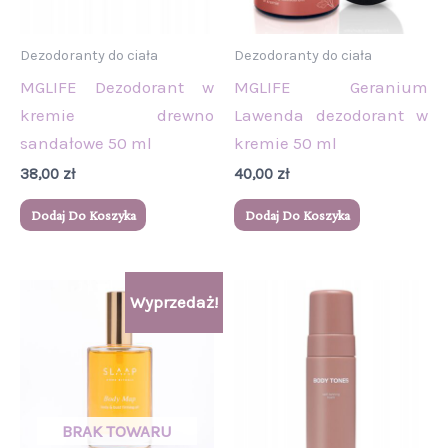
Dezodoranty do ciała
Dezodoranty do ciała
MGLIFE Dezodorant w
MGLIFE Geranium
kremie drewno
Lawenda dezodorant w
sandałowe 50 ml
kremie 50 ml
38,00
zł
40,00
zł
Dodaj Do Koszyka
Dodaj Do Koszyka
Pierwotna
Aktualna
Wyprzedaż!
cena
cena
wynosiła:
wynosi:
94,00 zł.
89,00 zł.