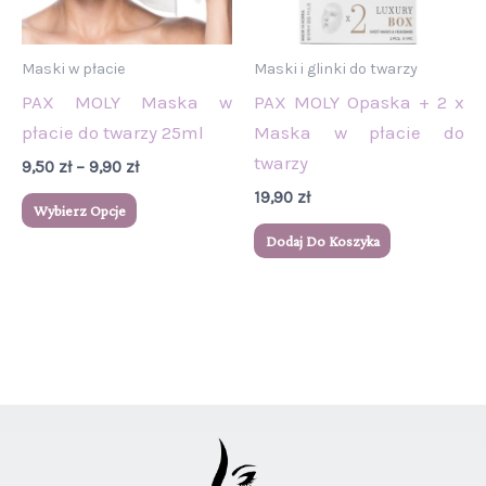
Opcje
można
wybrać
Maski w płacie
Maski i glinki do twarzy
na
PAX MOLY Maska w
PAX MOLY Opaska + 2 x
stronie
płacie do twarzy 25ml
Maska w płacie do
produktu
twarzy
9,50
zł
–
9,90
zł
19,90
zł
Wybierz Opcje
Dodaj Do Koszyka