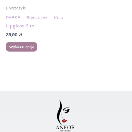
wybrać
Błyszczyki
na
PAESE Błyszczyk Kiss
stronie
Lipgloss 8 ml
produktu
39,90
zł
Wybierz Opcje