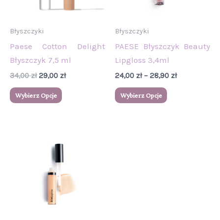
Opcje
Opcje
można
można
wybrać
wybrać
Błyszczyki
Błyszczyki
na
na
Paese Cotton Delight
PAESE Błyszczyk Beauty
stronie
stronie
Błyszczyk 7,5 ml
Lipgloss 3,4ml
produktu
produktu
34,00
zł
29,00
zł
24,00
zł
–
28,90
zł
Wybierz Opcje
Wybierz Opcje
Ten
produkt
ma
wiele
wariantów.
Opcje
można