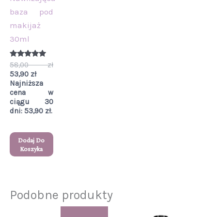
baza pod
makijaż
30ml
Oceniono
58,00
zł
5.00
53,90
zł
na 5
Najniższa
cena w
ciągu 30
dni:
53,90
zł
.
Dodaj Do
Koszyka
Podobne produkty
Pierwotna
Aktualna