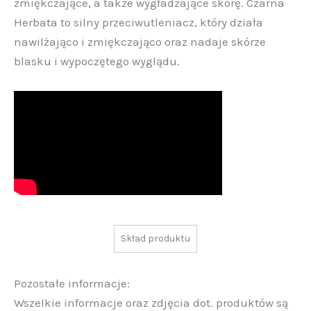
zmiękczające, a także wygładzające skórę. Czarna
Herbata to silny przeciwutleniacz, który działa
nawilżająco i zmiękczająco oraz nadaje skórze
blasku i wypoczętego wyglądu.
Skład produktu
Pozostałe informacje:
Wszelkie informacje oraz zdjęcia dot. produktów są