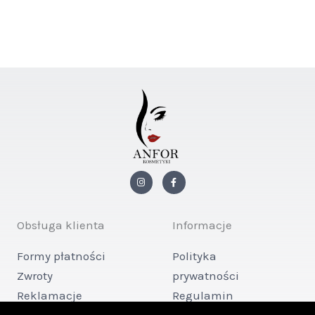
I
F
n
a
s
c
t
e
a
b
g
o
Obsługa klienta
Informacje
r
o
a
k
m
-
Formy płatności
Polityka
f
Zwroty
prywatności
Reklamacje
Regulamin
Kontakt
sklepu