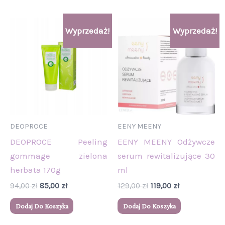
Pierwotna
Aktualna
Pierwotna
Aktualna
Wyprzedaż!
Wyprzedaż!
cena
cena
cena
cena
wynosiła:
wynosi:
wynosiła:
wynosi:
94,00 zł.
85,00 zł.
129,00 zł.
119,00 zł.
DEOPROCE
EENY MEENY
DEOPROCE Peeling
EENY MEENY Odżywcze
gommage zielona
serum rewitalizujące 30
herbata 170g
ml
94,00
zł
85,00
zł
129,00
zł
119,00
zł
Dodaj Do Koszyka
Dodaj Do Koszyka