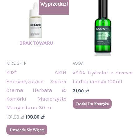
Wyprzedaż!
cena
cena
wynosiła:
wynosi:
131,00 zł.
109,00 zł.
KIRÉ SKIN
ASOA
KIRÉ SKIN
ASOA Hydrolat z drzewa
Energetyzujące Serum
herbacianego 100ml
Czarna Herbata &
31,90
zł
Komórki Macierzyste
Dodaj Do Koszyka
Mangostanu 30 ml
131,00
zł
109,00
zł
Dowiedz Się Więcej