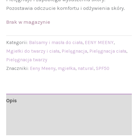
Pozostawia odczucie komfortu i odżywienia skóry.
Brak w magazynie
Kategorii:
Balsamy i masła do ciała
,
EENY MEENY
,
Mgiełki do twarzy i ciała
,
Pielęgnacja
,
Pielęgnacja ciała
,
Pielęgnacja twarzy
Znaczniki:
Eeny Meeny
,
mgiełka
,
natural
,
SPF50
Opis
Informacje
Opinie (0)