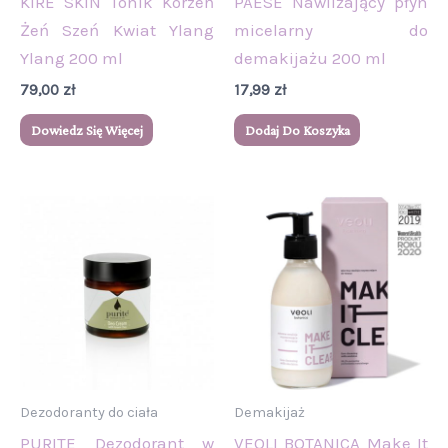
KIRÉ SKIN Tonik Korzeń
PAESE Nawilżający płyn
Żeń Szeń Kwiat Ylang
micelarny do
Ylang 200 ml
demakijażu 200 ml
79,00
zł
17,99
zł
Dowiedz Się Więcej
Dodaj Do Koszyka
Dezodoranty do ciała
Demakijaż
PURITE Dezodorant w
VEOLI BOTANICA Make It