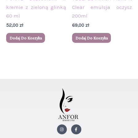
kremie z zieloną glinką
Clear emulsja oczysz
60 ml
200ml
52,00
zł
69,00
zł
Dodaj Do Koszyka
Dodaj Do Koszyka
I
F
n
a
s
c