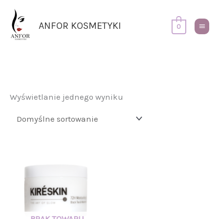
Przejdź
Główn
do
Menu
ANFOR KOSMETYKI
0
treści
Wyświetlanie jednego wyniku