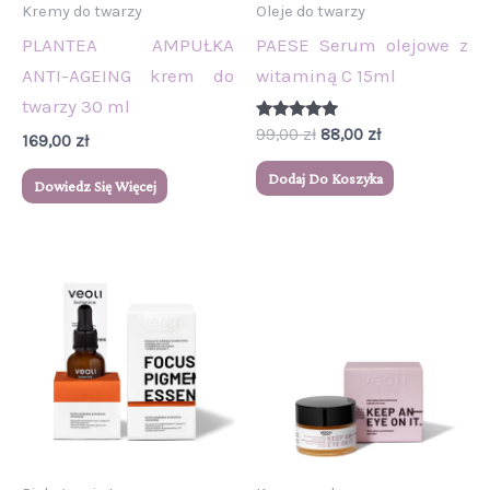
Kremy do twarzy
Oleje do twarzy
PLANTEA AMPUŁKA
PAESE Serum olejowe z
ANTI-AGEING krem do
witaminą C 15ml
twarzy 30 ml
Oceniono
99,00
zł
88,00
zł
169,00
zł
5.00
na 5
Dodaj Do Koszyka
Dowiedz Się Więcej