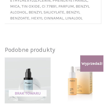
ETHYLHEXYLGLYCERIN, PHENOXYETHANOL,
MICA, TIN OXIDE, CI 77891, PARFUM, BENZYL
ALCOHOL, BENZYL SALICYLATE, BENZYL
BENZOATE, HEXYL CINNAMAL, LINALOOL
Podobne produkty
Pierwotna
Aktualna
Wyprzedaż!
cena
cena
wynosiła:
wynosi:
99,00 zł.
88,00 zł.