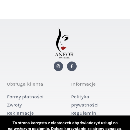
I
F
n
a
s
c
t
e
a
b
g
o
Obsługa klienta
Informacje
r
o
a
k
m
-
Formy płatności
Polityka
f
Zwroty
prywatności
Reklamacje
Regulamin
Kontakt
sklepu
Ta strona korzysta z ciasteczek aby świadczyć usługi na
najwyższym poziomie. Dalsze korzystanie ze strony oznacza,