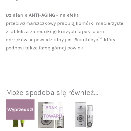
Działanie
ANTI-AGING
– na efekt
przeciwzmarszczkowy pracują komórki macierzyste
z jabłek, a za redukcję kurzych łapek, cieni i
obrzęków odpowiedzialny jest Beautifeye™, który
podnosi także fałdę górnej powieki
Może spodoba się również…
Aktualna
Pierwotna
Zakres
Ten
Wyprzedaż!
cena
cena
cen:
produkt
wynosi:
wynosiła:
od
91,00 zł.
125,00 zł.
120,00 zł
ma
do
wiele