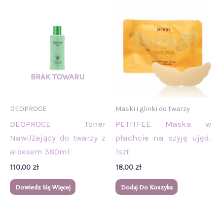
DEOPROCE
Maski i glinki do twarzy
DEOPROCE Toner
PETITFEE Maska w
Nawilżający do twarzy z
płachcie na szyję ujęd.
aloesem 380ml
1szt
110,00
zł
18,00
zł
Dowiedz Się Więcej
Dodaj Do Koszyka