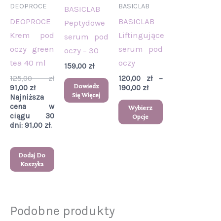
190,00 zł
DEOPROCE
BASICLAB
BASICLAB
wariantów.
DEOPROCE
BASICLAB
Peptydowe
Opcje
Krem pod
Liftingujące
serum pod
można
oczy green
serum pod
oczy – 30
wybrać
tea 40 ml
oczy
159,00
zł
na
125,00
zł
120,00
zł
–
stronie
Dowiedz
91,00
zł
190,00
zł
produktu
Się Więcej
Najniższa
cena w
Wybierz
ciągu 30
Opcje
dni:
91,00
zł
.
Dodaj Do
Koszyka
Podobne produkty