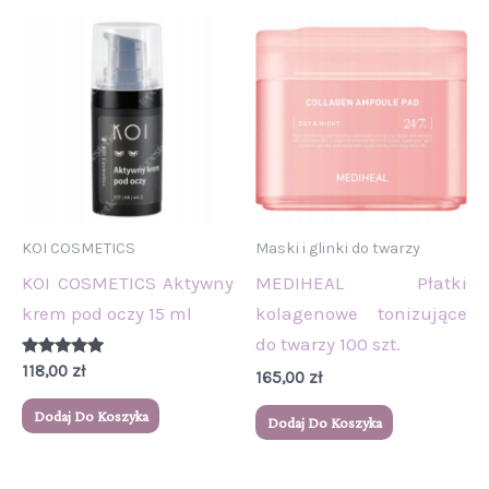
KOI COSMETICS
Maski i glinki do twarzy
KOI COSMETICS Aktywny
MEDIHEAL Płatki
krem pod oczy 15 ml
kolagenowe tonizujące
do twarzy 100 szt.
Oceniono
118,00
zł
165,00
zł
5.00
na 5
Dodaj Do Koszyka
Dodaj Do Koszyka