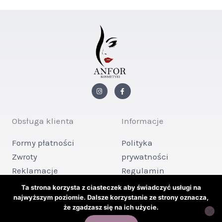
I
F
n
a
s
c
t
e
a
b
g
o
Obsługa klienta
Informacje
r
o
a
k
m
-
Formy płatności
Polityka
f
Zwroty
prywatności
Reklamacje
Regulamin
Kontakt
sklepu
Ta strona korzysta z ciasteczek aby świadczyć usługi na
najwyższym poziomie. Dalsze korzystanie ze strony oznacza,
że zgadzasz się na ich użycie.
Copyright © 2026 ANFOR KOSMETYKI