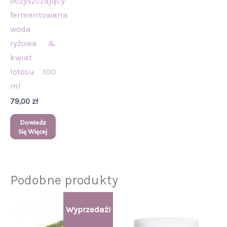
oczyszczający
fermentowana
woda
ryżowa &
kwiat
lotosu 100
ml
79,00
zł
Dowiedz
Się Więcej
Podobne produkty
Pierwotna
Aktualna
Wyprzedaż!
cena
cena
wynosiła:
wynosi: