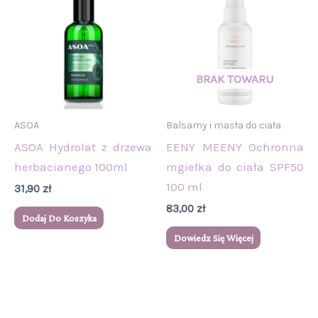
ASOA
Balsamy i masła do ciała
ASOA Hydrolat z drzewa
EENY MEENY Ochronna
herbacianego 100ml
mgiełka do ciała SPF50
100 ml
31,90
zł
83,00
zł
Dodaj Do Koszyka
Dowiedz Się Więcej