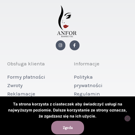
I
F
n
a
s
c
t
e
a
b
g
o
Obsługa klienta
Informacje
r
o
a
k
m
-
Formy płatności
Polityka
f
Zwroty
prywatności
Reklamacje
Regulamin
Kontakt
sklepu
Ta strona korzysta z ciasteczek aby świadczyć usługi na
najwyższym poziomie. Dalsze korzystanie ze strony oznacza,
że zgadzasz się na ich użycie.
Copyright © 2026 ANFOR KOSMETYKI
Zgoda
Powered by ANFOR KOSMETYKI