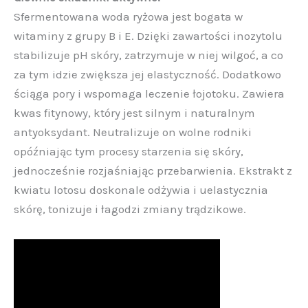
Sfermentowana woda ryżowa jest bogata w
witaminy z grupy B i E. Dzięki zawartości inozytolu
stabilizuje pH skóry, zatrzymuje w niej wilgoć, a co
za tym idzie zwiększa jej elastyczność. Dodatkowo
ściąga pory i wspomaga leczenie łojotoku. Zawiera
kwas fitynowy, który jest silnym i naturalnym
antyoksydant. Neutralizuje on wolne rodniki
opóźniając tym procesy starzenia się skóry,
jednocześnie rozjaśniając przebarwienia. Ekstrakt z
kwiatu lotosu doskonale odżywia i uelastycznia
skórę, tonizuje i łagodzi zmiany trądzikowe.