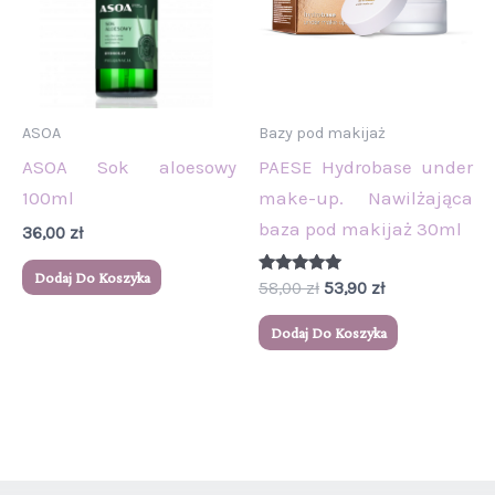
ASOA
Bazy pod makijaż
ASOA Sok aloesowy
PAESE Hydrobase under
100ml
make-up. Nawilżająca
baza pod makijaż 30ml
36,00
zł
Dodaj Do Koszyka
Oceniono
58,00
zł
53,90
zł
5.00
na 5
Dodaj Do Koszyka