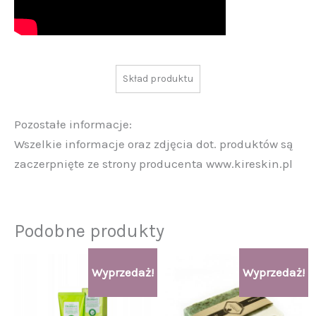
Skład produktu
Pozostałe informacje:
Wszelkie informacje oraz zdjęcia dot. produktów są
zaczerpnięte ze strony producenta www.kireskin.pl
Podobne produkty
Pierwotna
Aktualna
Pierwotna
Aktualna
Wyprzedaż!
Wyprzedaż!
cena
cena
cena
cena
wynosiła:
wynosi:
wynosiła:
wynosi:
94,00 zł.
85,00 zł.
28,00 zł.
25,00 zł.