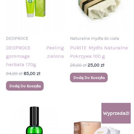
DEOPROCE
Naturalne mydła do ciała
DEOPROCE Peeling
PURITE Mydło Naturalne
gommage zielona
Pokrzywa 100 g
herbata 170g
28,00
zł
25,00
zł
94,00
zł
85,00
zł
Dodaj Do Koszyka
Dodaj Do Koszyka
Pierwotna
Aktualna
Wyprzedaż!
cena
cena
wynosiła:
wynosi:
58,00 zł.
53,90 zł.