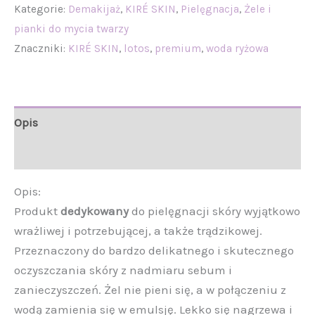
Kategorie:
Demakijaż
,
KIRÉ SKIN
,
Pielęgnacja
,
Żele i
pianki do mycia twarzy
Znaczniki:
KIRÉ SKIN
,
lotos
,
premium
,
woda ryżowa
Opis
Opinie (0)
Opis:
Produkt
dedykowany
do pielęgnacji skóry wyjątkowo
wrażliwej i potrzebującej, a także trądzikowej.
Przeznaczony do bardzo delikatnego i skutecznego
oczyszczania skóry z nadmiaru sebum i
zanieczyszczeń. Żel nie pieni się, a w połączeniu z
wodą zamienia się w emulsję. Lekko się nagrzewa i