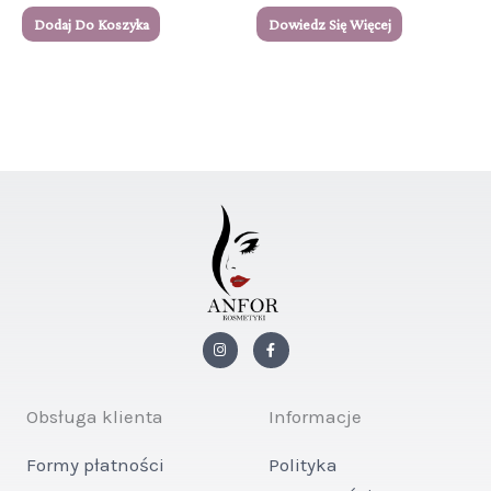
Dodaj Do Koszyka
Dowiedz Się Więcej
I
F
n
a
s
c
t
e
a
b
g
o
Obsługa klienta
Informacje
r
o
a
k
m
-
Formy płatności
Polityka
f