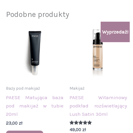
Podobne produkty
Ten
Wyprzedaż!
produkt
ma
wiele
wariantów.
Opcje
można
wybrać
Bazy pod makijaż
Makijaż
na
PAESE Matująca baza
PAESE Witaminowy
stronie
pod makijaż w tubie
podkład rozświetlający
produktu
20ml
Lush Satin 30ml
23,00
zł
Oceniono
49,00
zł