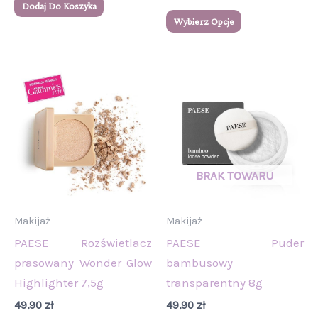
5.00
Dodaj Do Koszyka
na 5
Wybierz Opcje
Makijaż
Makijaż
PAESE Rozświetlacz
PAESE Puder
prasowany Wonder Glow
bambusowy
Highlighter 7,5g
transparentny 8g
49,90
zł
49,90
zł