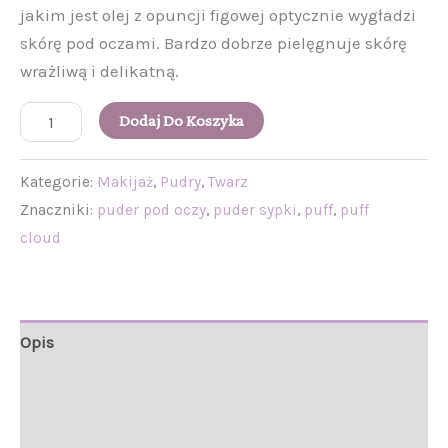
jakim jest olej z opuncji figowej optycznie wygładzi
skórę pod oczami. Bardzo dobrze pielęgnuje skórę
wrażliwą i delikatną.
Dodaj Do Koszyka
Kategorie:
Makijaż
,
Pudry
,
Twarz
Znaczniki:
puder pod oczy
,
puder sypki
,
puff
,
puff
cloud
Opis
Informacje
Opinie (2)