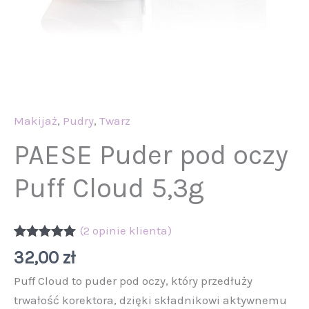
Makijaż
,
Pudry
,
Twarz
PAESE Puder pod oczy
Puff Cloud 5,3g
(
2
opinie klienta)
Oceniony
2
32,00
zł
5.00
na 5 na
podstawie
Puff Cloud to puder pod oczy, który przedłuży
ocen
klientów
trwałość korektora, dzięki składnikowi aktywnemu