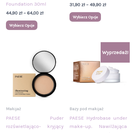
produktu
produktu
Foundation 30ml
31,90
zł
–
49,90
zł
44,90
zł
–
64,00
zł
Wybierz Opcje
Wybierz Opcje
Zakres
Pierwotna
Aktualna
Ten
Wyprzedaż!
cen:
cena
cena
produkt
od
wynosiła:
wynosi:
34,00 zł
58,00 zł.
53,90 zł.
ma
do
wiele
39,00 zł
wariantów.
Opcje
można
wybrać
Makijaż
Bazy pod makijaż
na
PAESE Puder
PAESE Hydrobase under
stronie
rozświetlająco- kryjący
make-up. Nawilżająca
produktu