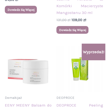
Komórki Macierzyste
Dowiedz Się Więcej
Mangostanu 30 ml
131,00
zł
109,00
zł
Dowiedz Się Więcej
Pierwotna
Aktualna
Wyprzedaż!
cena
cena
wynosiła:
wynosi:
94,00 zł.
85,00 zł.
Demakijaż
DEOPROCE
EENY MEENY Balsam do
DEOPROCE Peeling