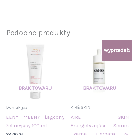
Podobne produkty
Pierwotna
Aktualna
Wyprzedaż!
cena
cena
wynosiła:
wynosi:
131,00 zł.
109,00 zł.
Demakijaż
KIRÉ SKIN
EENY MEENY Łagodny
KIRÉ SKIN
żel myjący 100 ml
Energetyzujące Serum
Czarna Herbata &
34,00
zł