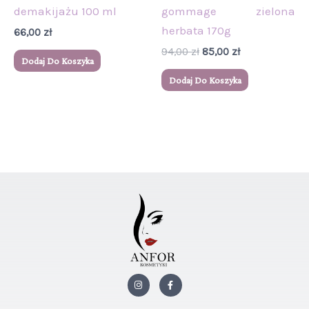
demakijażu 100 ml
gommage zielona
herbata 170g
66,00
zł
94,00
zł
85,00
zł
Dodaj Do Koszyka
Dodaj Do Koszyka
I
F
n
a
s
c
t
e