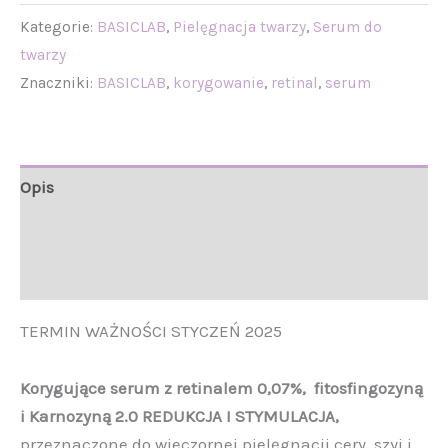
Kategorie:
BASICLAB
,
Pielęgnacja twarzy
,
Serum do
twarzy
Znaczniki:
BASICLAB
,
korygowanie
,
retinal
,
serum
Opis
Informacje
Opinie (0)
TERMIN WAŻNOŚCI STYCZEŃ 2025
Korygujące serum z retinalem 0,07%, fitosfingozyną
i Karnozyną 2.0
REDUKCJA I STYMULACJA
,
przeznaczone do wieczornej pielęgnacji cery, szyi i