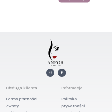
I
F
n
a
s
c
t
e
a
b
g
o
Obsługa klienta
Informacje
r
o
a
k
m
-
Formy płatności
Polityka
f
Zwroty
prywatności