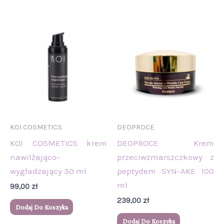
KOI COSMETICS
DEOPROCE
KOI COSMETICS krem
DEOPROCE Krem
nawilżająco-
przeciwzmarszczkowy z
wygładzający 30 ml
peptydem SYN-AKE 100
ml
99,00
zł
239,00
zł
Dodaj Do Koszyka
Dodaj Do Koszyka