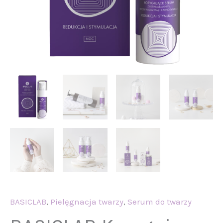
BASICLAB
,
Pielęgnacja twarzy
,
Serum do twarzy