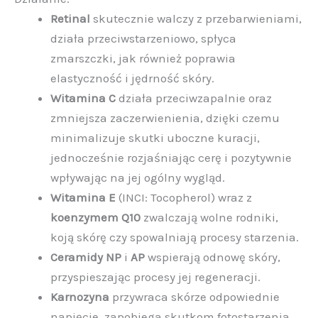
Retinal
skutecznie walczy z przebarwieniami,
działa przeciwstarzeniowo, spłyca
zmarszczki, jak również poprawia
elastyczność i jędrność skóry.
Witamina C
działa przeciwzapalnie oraz
zmniejsza zaczerwienienia, dzięki czemu
minimalizuje skutki uboczne kuracji,
jednocześnie rozjaśniając cerę i pozytywnie
wpływając na jej ogólny wygląd.
Witamina E
(INCI: Tocopherol) wraz z
koenzymem Q10
zwalczają wolne rodniki,
koją skórę czy spowalniają procesy starzenia.
Ceramidy NP
i
AP
wspierają odnowę skóry,
przyspieszając procesy jej regeneracji.
Karnozyna
przywraca skórze odpowiednie
napięcie, zapobiega skutkom fotostarzenia,