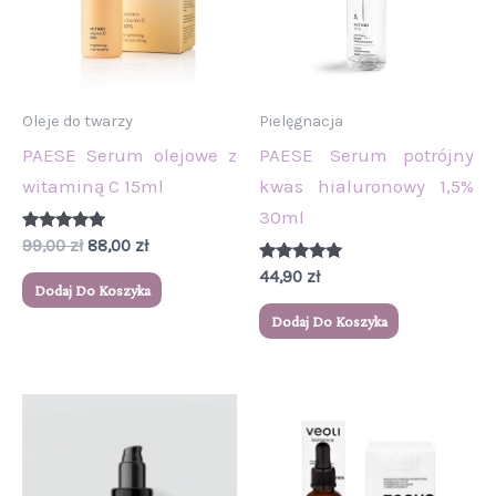
Oleje do twarzy
Pielęgnacja
PAESE Serum olejowe z
PAESE Serum potrójny
witaminą C 15ml
kwas hialuronowy 1,5%
30ml
Oceniono
99,00
zł
88,00
zł
5.00
na 5
Oceniono
44,90
zł
5.00
Dodaj Do Koszyka
na 5
Dodaj Do Koszyka