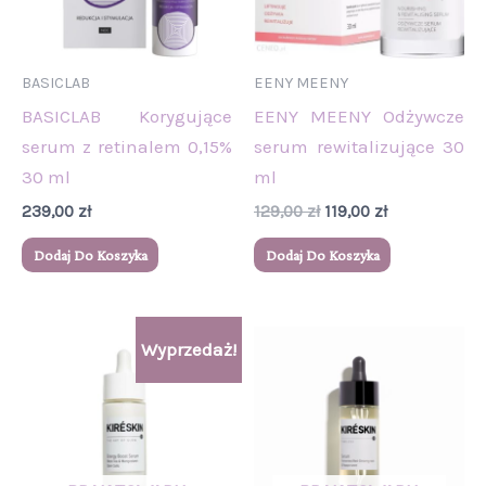
BASICLAB
EENY MEENY
BASICLAB Korygujące
EENY MEENY Odżywcze
serum z retinalem 0,15%
serum rewitalizujące 30
30 ml
ml
239,00
zł
129,00
zł
119,00
zł
Dodaj Do Koszyka
Dodaj Do Koszyka
Pierwotna
Aktualna
Wyprzedaż!
cena
cena
wynosiła:
wynosi:
131,00 zł.
109,00 zł.