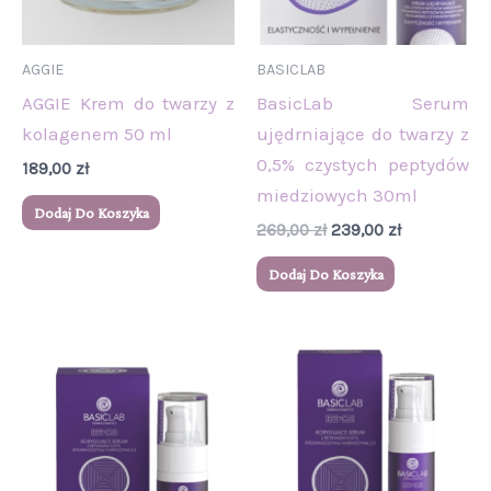
AGGIE
BASICLAB
AGGIE Krem do twarzy z
BasicLab Serum
kolagenem 50 ml
ujędrniające do twarzy z
0,5% czystych peptydów
189,00
zł
miedziowych 30ml
Dodaj Do Koszyka
269,00
zł
239,00
zł
Dodaj Do Koszyka