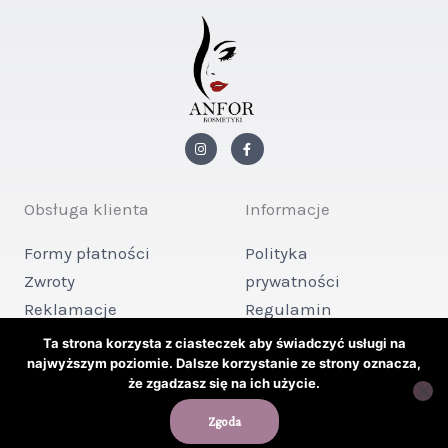
I
F
n
a
s
c
t
e
a
b
g
o
Obsługa klienta
Informacje
r
o
a
k
m
-
Formy płatności
Polityka
f
Zwroty
prywatności
Reklamacje
Regulamin
Kontakt
sklepu
Ta strona korzysta z ciasteczek aby świadczyć usługi na
najwyższym poziomie. Dalsze korzystanie ze strony oznacza,
że zgadzasz się na ich użycie.
Copyright © 2026 ANFOR KOSMETYKI
Zgoda
Powered by ANFOR KOSMETYKI