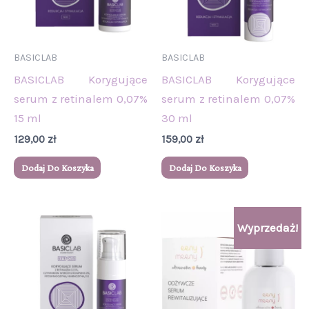
BASICLAB
BASICLAB
BASICLAB Korygujące
BASICLAB Korygujące
serum z retinalem 0,07%
serum z retinalem 0,07%
15 ml
30 ml
129,00
zł
159,00
zł
Dodaj Do Koszyka
Dodaj Do Koszyka
Pierwotna
Aktualna
Wyprzedaż!
cena
cena
wynosiła:
wynosi:
129,00 zł.
119,00 zł.