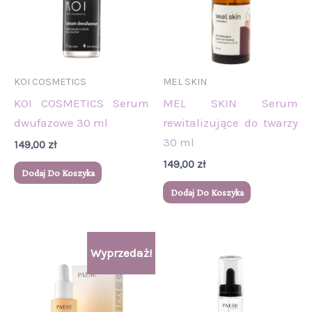
KOI COSMETICS
MEL SKIN
KOI COSMETICS Serum
MEL SKIN Serum
dwufazowe 30 ml
rewitalizujące do twarzy
30 ml
149,00
zł
149,00
zł
Dodaj Do Koszyka
Dodaj Do Koszyka
Pierwotna
Aktualna
Wyprzedaż!
cena
cena
wynosiła:
wynosi:
99,00 zł.
88,00 zł.