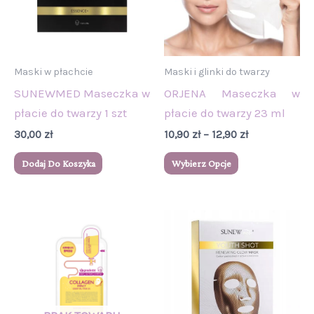
wariantów.
Opcje
można
wybrać
Maski w płachcie
Maski i glinki do twarzy
na
SUNEWMED Maseczka w
ORJENA Maseczka w
stronie
płacie do twarzy 1 szt
płacie do twarzy 23 ml
produktu
30,00
zł
10,90
zł
–
12,90
zł
Dodaj Do Koszyka
Wybierz Opcje