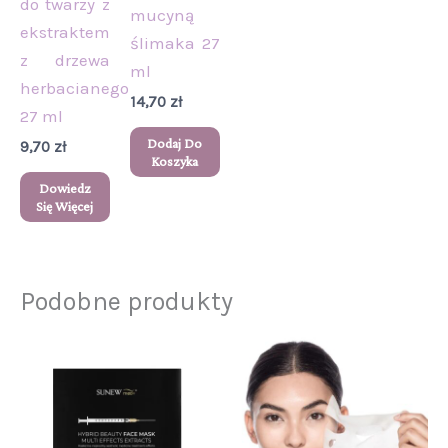
do twarzy z
mucyną
ekstraktem
ślimaka 27
z drzewa
ml
herbacianego
14,70
zł
27 ml
Dodaj Do
9,70
zł
Koszyka
Dowiedz
Się Więcej
Podobne produkty
Zakres
Ten
cen:
produkt
od
10,90 zł
ma
do
wiele
12,90 zł