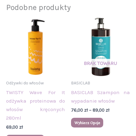
Podobne produkty
Zakres
Ten
cen:
produkt
od
76,00 zł
ma
do
wiele
89,00 zł
wariantów.
Opcje
można
wybrać
Odżywki do włosów
BASICLAB
na
TWISTY Wave For It
BASICLAB Szampon na
stronie
odżywka proteinowa do
wypadanie włosów
produktu
włosów kręconych
76,00
zł
–
89,00
zł
280ml
Wybierz Opcje
69,00
zł