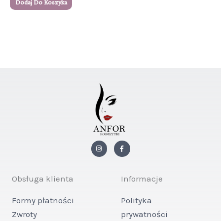
Dodaj Do Koszyka
I
F
n
a
s
c
t
e
a
b
g
o
Obsługa klienta
Informacje
r
o
a
k
m
-
Formy płatności
Polityka
f
Zwroty
prywatności