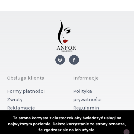
I
F
n
a
s
c
t
e
a
b
g
o
Obsługa klienta
Informacje
r
o
a
k
m
-
Formy płatności
Polityka
f
Zwroty
prywatności
Reklamacje
Regulamin
Kontakt
sklepu
Ta strona korzysta z ciasteczek aby świadczyć usługi na
najwyższym poziomie. Dalsze korzystanie ze strony oznacza,
że zgadzasz się na ich użycie.