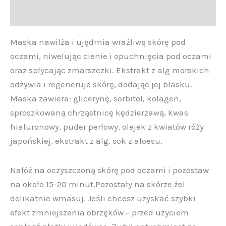
Opinie (0)
Maska nawilża i ujędrnia wrażliwą skórę pod
oczami, niwelując cienie i opuchnięcia pod oczami
oraz spłycając zmarszczki. Ekstrakt z alg morskich
odżywia i regeneruje skórę, dodając jej blasku.
Maska zawiera: glicerynę, sorbitol, kolagen,
sproszkowaną chrząstnicę kędzierzawą, kwas
hialuronowy, puder perłowy, olejek z kwiatów róży
japońskiej, ekstrakt z alg, sok z aloesu.
Nałóż na oczyszczoną skórę pod oczami i pozostaw
na około 15-20 minut.Pozostały na skórze żel
delikatnie wmasuj. Jeśli chcesz uzyskać szybki
efekt zmniejszenia obrzęków – przed użyciem