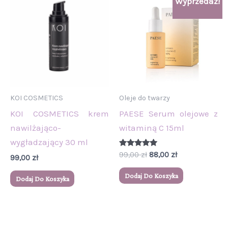
Wyprzedaż!
cena
cena
wynosiła:
wynosi:
99,00 zł.
88,00 zł.
KOI COSMETICS
Oleje do twarzy
KOI COSMETICS krem
PAESE Serum olejowe z
nawilżająco-
witaminą C 15ml
wygładzający 30 ml
Oceniono
99,00
zł
88,00
zł
99,00
zł
5.00
na 5
Dodaj Do Koszyka
Dodaj Do Koszyka