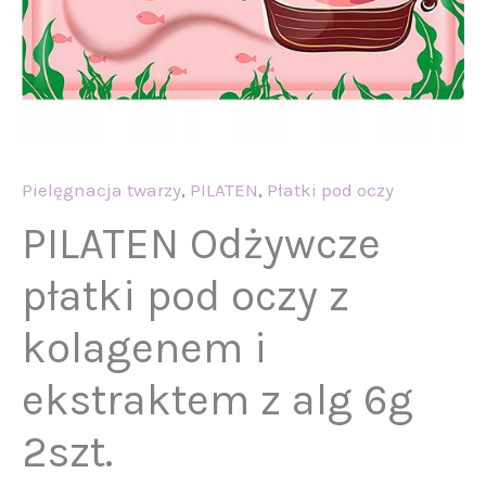
z
alg
6g
2szt.
Pielęgnacja twarzy
,
PILATEN
,
Płatki pod oczy
PILATEN Odżywcze
płatki pod oczy z
kolagenem i
ekstraktem z alg 6g
2szt.