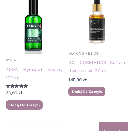
KOI COSMETICS
ASOA
KOI COSMETICS Serum
ASOA Hydrolat różany
dwufazowe 30 ml
100ml
149,00
zł
Dodaj Do Koszyka
Oceniono
30,90
zł
5.00
na 5
Dodaj Do Koszyka
Pierwotna
Aktualna