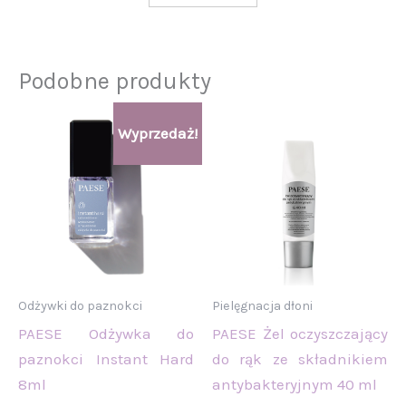
Podobne produkty
Pierwotna
Aktualna
Wyprzedaż!
cena
cena
wynosiła:
wynosi:
24,90 zł.
21,00 zł.
Odżywki do paznokci
Pielęgnacja dłoni
PAESE Odżywka do
PAESE Żel oczyszczający
paznokci Instant Hard
do rąk ze składnikiem
8ml
antybakteryjnym 40 ml