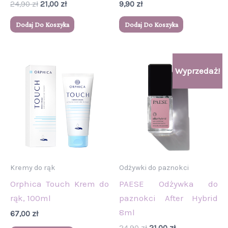
24,90
zł
21,00
zł
9,90
zł
Dodaj Do Koszyka
Dodaj Do Koszyka
Pierwotna
Aktualna
Wyprzedaż!
cena
cena
wynosiła:
wynosi:
24,90 zł.
21,00 zł.
Kremy do rąk
Odżywki do paznokci
Orphica Touch Krem do
PAESE Odżywka do
rąk, 100ml
paznokci After Hybrid
8ml
67,00
zł