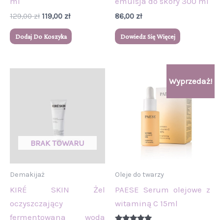
ml
emulsja do skóry 300 ml
129,00
zł
119,00
zł
86,00
zł
Dodaj Do Koszyka
Dowiedz Się Więcej
Pierwotna
Aktualna
Wyprzedaż!
cena
cena
wynosiła:
wynosi:
99,00 zł.
88,00 zł.
Demakijaż
Oleje do twarzy
KIRÉ SKIN Żel
PAESE Serum olejowe z
oczyszczający
witaminą C 15ml
fermentowana woda