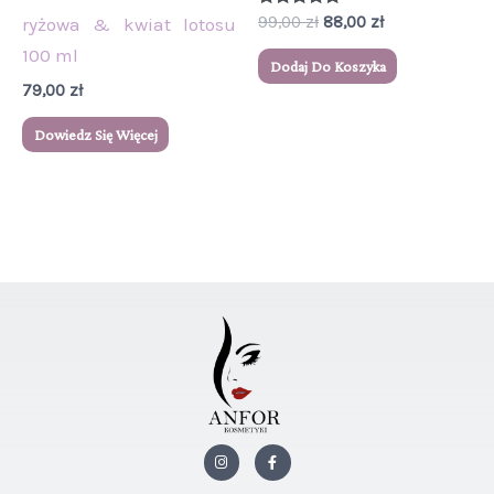
Oceniono
99,00
zł
88,00
zł
ryżowa & kwiat lotosu
5.00
na 5
100 ml
Dodaj Do Koszyka
79,00
zł
Dowiedz Się Więcej
I
F
n
a
s
c
t
e