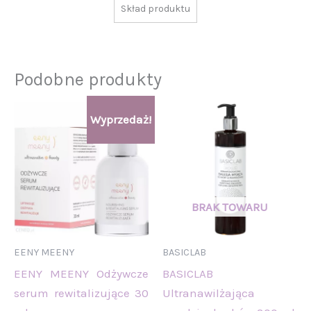
Skład produktu
Podobne produkty
Pierwotna
Aktualna
Wyprzedaż!
cena
cena
wynosiła:
wynosi:
129,00 zł.
119,00 zł.
EENY MEENY
BASICLAB
EENY MEENY Odżywcze
BASICLAB
serum rewitalizujące 30
Ultranawilżająca