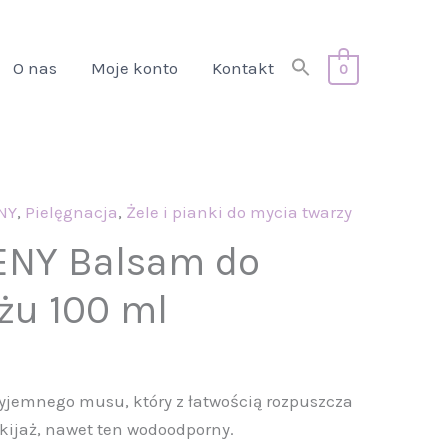
Search
O nas
Moje konto
Kontakt
0
for:
Search Button
NY
,
Pielęgnacja
,
Żele i pianki do mycia twarzy
NY Balsam do
żu 100 ml
yjemnego musu, który z łatwością rozpuszcza
kijaż, nawet ten wodoodporny.