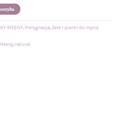
Koszyka
ENY MEENY
,
Pielęgnacja
,
Żele i pianki do mycia
 Meeny
,
natural