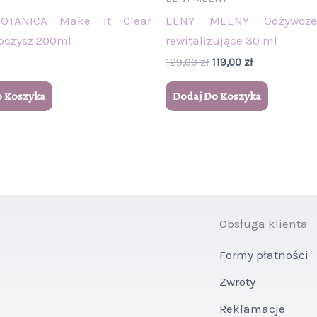
BOTANICA Make It Clear
EENY MEENY Odżywcz
oczysz 200ml
rewitalizujące 30 ml
129,00
zł
119,00
zł
o Koszyka
Dodaj Do Koszyka
Obsługa klienta
Formy płatności
Zwroty
Reklamacje