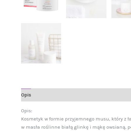
Opis
Informacje
Opinie (0)
Opis:
Kosmetyk w formie przyjemnego musu, który z ł
w masła roślinne białą glinkę i mąkę owsianą,