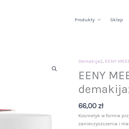
Produkty
Sklep
Demakijaż
,
EENY MEE
ilość
EENY
EENY MEE
MEENY
demakija
Balsam
do
demakijażu
66,00
zł
100
Kosmetyk w formie prz
ml
zanieczyszczenia i ma