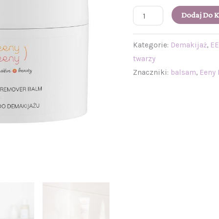
Dodaj Do 
Kategorie:
Demakijaż
,
E
twarzy
Znaczniki:
balsam
,
Eeny