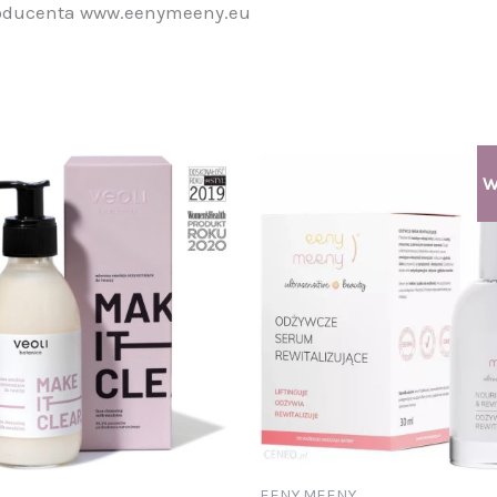
 producenta www.eenymeeny.eu
Pierwotna
Aktualna
W
cena
cena
wynosiła:
wynosi:
129,00 zł.
119,00 zł.
EENY MEENY