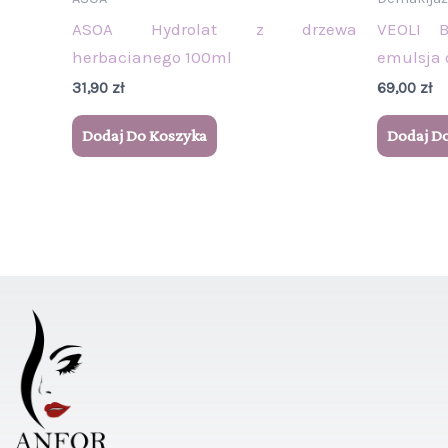
ASOA Hydrolat z drzewa
VEOLI 
herbacianego 100ml
emulsja 
31,90
zł
69,00
zł
Dodaj Do Koszyka
Dodaj D