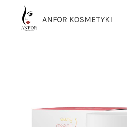
Przejdź
do
ANFOR KOSMETYKI
treści