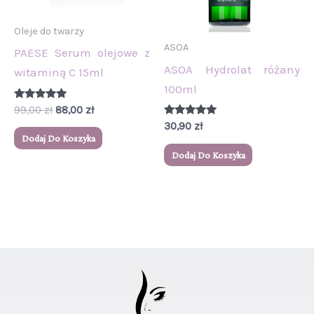
Oleje do twarzy
ASOA
PAESE Serum olejowe z
ASOA Hydrolat różany
witaminą C 15ml
100ml
Oceniono
99,00
zł
88,00
zł
5.00
Oceniono
30,90
zł
na 5
5.00
Dodaj Do Koszyka
na 5
Dodaj Do Koszyka