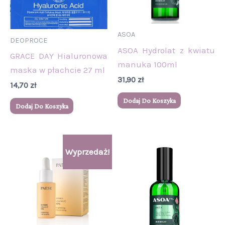
ASOA
DEOPROCE
ASOA Hydrolat z kwiatu
GRACE DAY Hialuronowa
manuka 100ml
maska w płachcie 27 ml
31,90
zł
14,70
zł
Dodaj Do Koszyka
Dodaj Do Koszyka
Pierwotna
Aktualna
Wyprzedaż!
cena
cena
wynosiła:
wynosi:
99,00 zł.
88,00 zł.