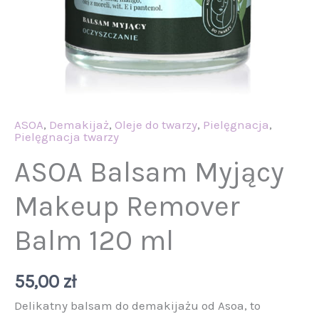
ASOA
,
Demakijaż
,
Oleje do twarzy
,
Pielęgnacja
,
Pielęgnacja twarzy
ASOA Balsam Myjący
Makeup Remover
Balm 120 ml
55,00
zł
Delikatny balsam do demakijażu od Asoa, to