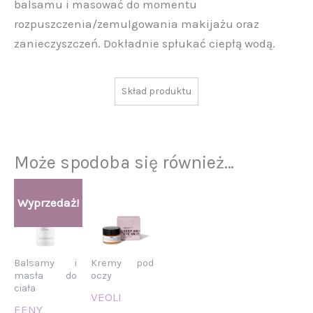
balsamu i masować do momentu
rozpuszczenia/zemulgowania makijażu oraz
zanieczyszczeń. Dokładnie spłukać ciepłą wodą.
Skład produktu
Może spodoba się również…
Aktualna
Pierwotna
Wyprzedaż!
cena
cena
wynosi:
wynosiła:
88,00 zł.
107,00 zł.
Balsamy i
Kremy pod
masła do
oczy
ciała
VEOLI
EENY