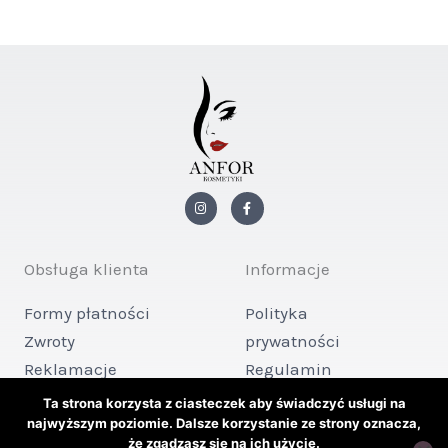
I
F
n
a
s
c
t
e
a
b
g
o
Obsługa klienta
Informacje
r
o
a
k
m
-
Formy płatności
Polityka
f
Zwroty
prywatności
Reklamacje
Regulamin
Kontakt
sklepu
Ta strona korzysta z ciasteczek aby świadczyć usługi na
najwyższym poziomie. Dalsze korzystanie ze strony oznacza,
że zgadzasz się na ich użycie.