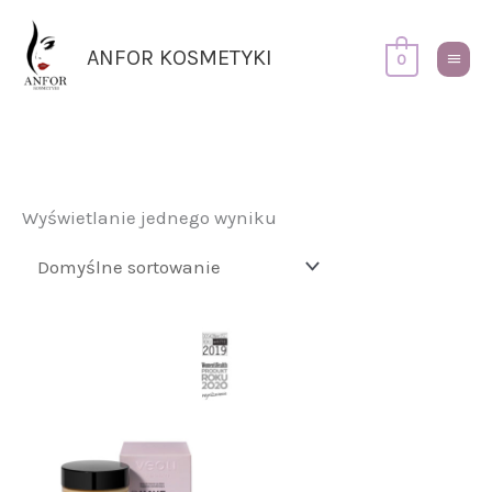
Przejdź
Główn
do
Menu
ANFOR KOSMETYKI
0
treści
Wyświetlanie jednego wyniku