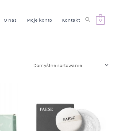
Search
O nas
Moje konto
Kontakt
0
for:
Search Button