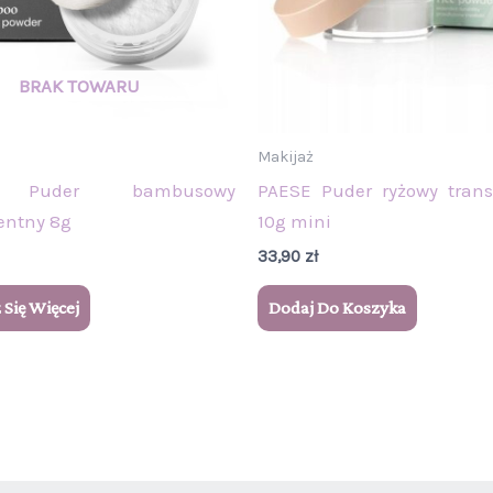
Makijaż
 Puder bambusowy
PAESE Puder ryżowy trans
entny 8g
10g mini
33,90
zł
Się Więcej
Dodaj Do Koszyka