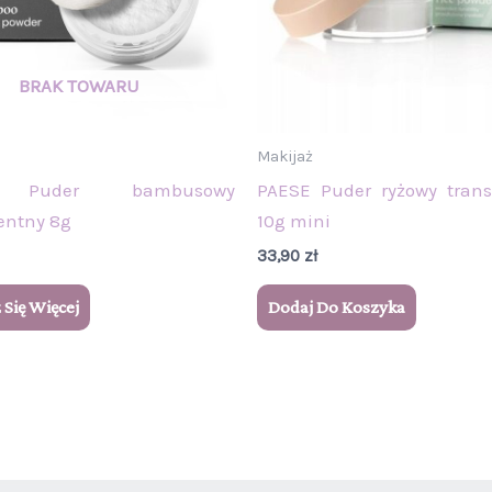
Makijaż
 Puder bambusowy
PAESE Puder ryżowy trans
entny 8g
10g mini
33,90
zł
Się Więcej
Dodaj Do Koszyka