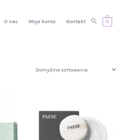
Search
O nas
Moje konto
Kontakt
0
for:
Search Button