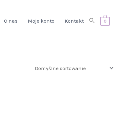
Search
O nas
Moje konto
Kontakt
0
for:
Search Button