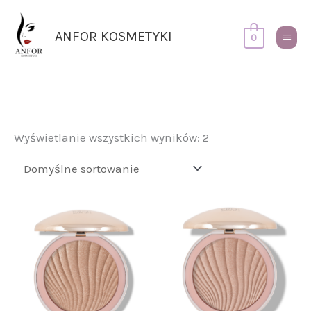
Przejdź
Główn
do
Menu
ANFOR KOSMETYKI
0
treści
Wyświetlanie wszystkich wyników: 2