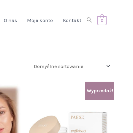
Search
O nas
Moje konto
Kontakt
0
for:
Search Button
Pierwotna
Aktualna
Wyprzedaż!
cena
cena
wynosiła:
wynosi:
49,00 zł.
36,00 zł.