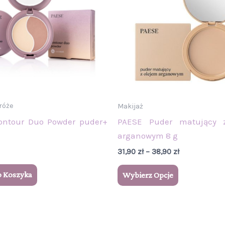
wiele
38,90 zł
wariantów.
Opcje
można
wybrać
na
stronie
produktu
 róże
Makijaż
ontour Duo Powder puder+
PAESE Puder matujący 
arganowym 8 g
31,90
zł
–
38,90
zł
o Koszyka
Wybierz Opcje