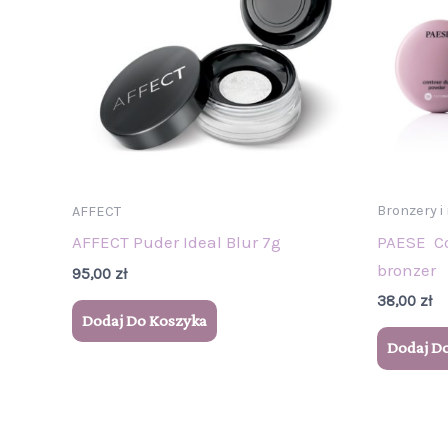
Bronzery i
AFFECT
PAESE C
AFFECT Puder Ideal Blur 7g
bronzer
95,00
zł
38,00
zł
Dodaj Do Koszyka
Dodaj D