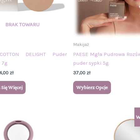
można
wybrać
na
stronie
produktu
Makijaż
COTTON DELIGHT Puder
PAESE Mgła Pudrowa Rozśw
 7g
puder sypki 5g
4,00
zł
37,00
zł
Się Więcej
Wybierz Opcje
Zakres
Ten
W
cen:
produkt
od
31,90 zł
ma
do