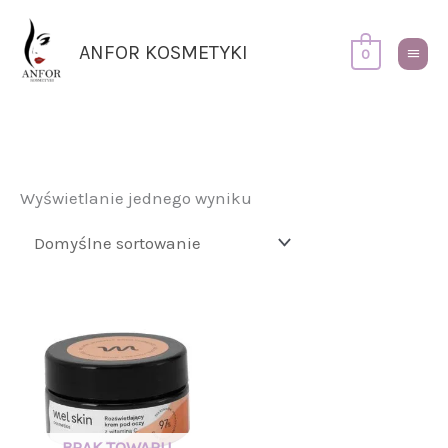
Przejdź
Główn
do
Menu
ANFOR KOSMETYKI
0
treści
Wyświetlanie jednego wyniku