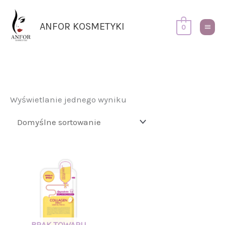
Przejdź
Główn
do
Menu
ANFOR KOSMETYKI
0
treści
Wyświetlanie jednego wyniku