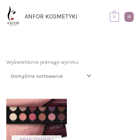
Przejdź
Główn
do
Menu
ANFOR KOSMETYKI
0
treści
Wyświetlanie jednego wyniku