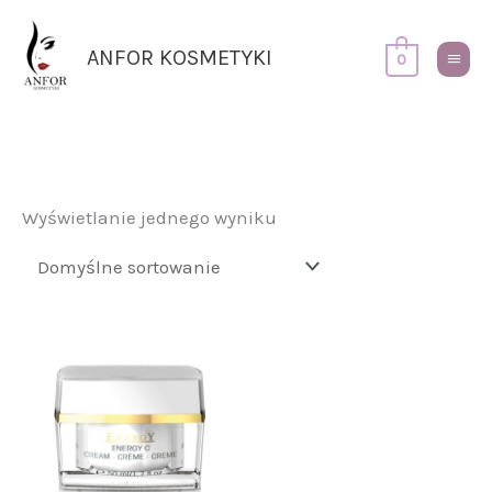
Przejdź
Główn
do
Menu
ANFOR KOSMETYKI
0
treści
Wyświetlanie jednego wyniku