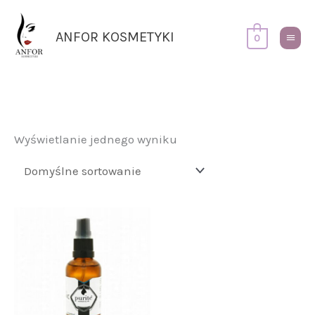
Przejdź
Główn
do
Menu
ANFOR KOSMETYKI
0
treści
Wyświetlanie jednego wyniku