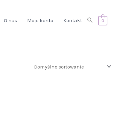
Search
O nas
Moje konto
Kontakt
0
for:
Search Button