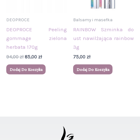
DEOPROCE
Balsamy i masełka
DEOPROCE Peeling
RAINBOW Szminka do
gommage zielona
ust nawilżająca rainbow
herbata 170g
3g
94,00
zł
85,00
zł
75,00
zł
Dodaj Do Koszyka
Dodaj Do Koszyka