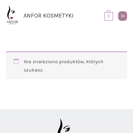
Przejdź
Główn
do
Menu
ANFOR KOSMETYKI
0
treści
Nie znaleziono produktów, których
szukasz.