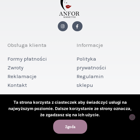
I
F
n
a
s
c
t
e
a
b
g
o
Obsługa klienta
Informacje
r
o
a
k
m
-
Formy płatności
Polityka
f
Zwroty
prywatności
Reklamacje
Regulamin
Kontakt
sklepu
Ta strona korzysta z ciasteczek aby świadczyć usługi na
Copyright © 2026 ANFOR KOSMETYKI
najwyższym poziomie. Dalsze korzystanie ze strony oznacza,
że zgadzasz się na ich użycie.
Powered by ANFOR KOSMETYKI
Zgoda