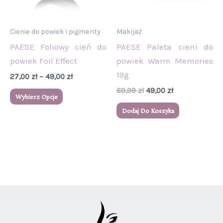
Opcje
można
wybrać
Cienie do powiek i pigmenty
Makijaż
na
PAESE Foliowy cień do
PAESE Paleta cieni do
stronie
powiek Foil Effect
powiek Warm Memories
produktu
19g
27,00
zł
–
49,00
zł
69,99
zł
49,00
zł
Wybierz Opcje
Dodaj Do Koszyka