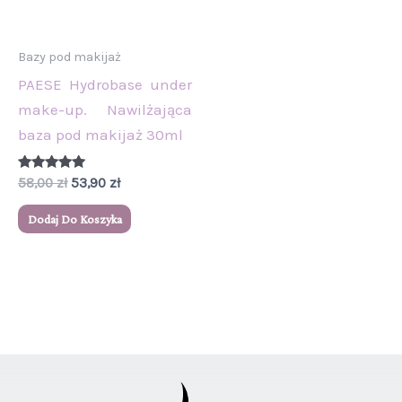
Bazy pod makijaż
PAESE Hydrobase under
make-up. Nawilżająca
baza pod makijaż 30ml
Oceniono
58,00
zł
53,90
zł
5.00
na 5
Dodaj Do Koszyka