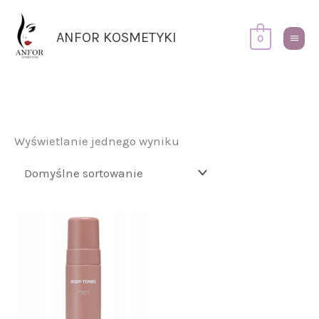
Przejdź
Główn
do
Menu
ANFOR KOSMETYKI
0
treści
Wyświetlanie jednego wyniku