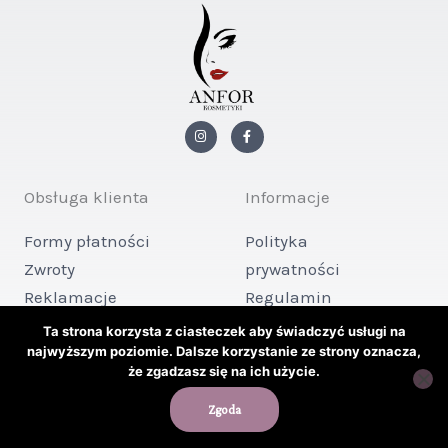
I
F
n
a
s
c
t
e
a
b
g
o
Obsługa klienta
Informacje
r
o
a
k
m
-
Formy płatności
Polityka
f
Zwroty
prywatności
Reklamacje
Regulamin
Kontakt
sklepu
Ta strona korzysta z ciasteczek aby świadczyć usługi na
najwyższym poziomie. Dalsze korzystanie ze strony oznacza,
że zgadzasz się na ich użycie.
Copyright © 2026 ANFOR KOSMETYKI
Zgoda
Powered by ANFOR KOSMETYKI