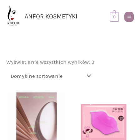
Przejdź
Główn
do
Menu
ANFOR KOSMETYKI
0
treści
Wyświetlanie wszystkich wyników: 3