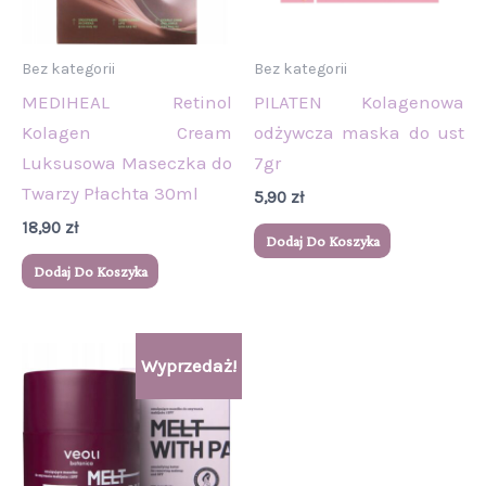
Bez kategorii
Bez kategorii
MEDIHEAL Retinol
PILATEN Kolagenowa
Kolagen Cream
odżywcza maska do ust
Luksusowa Maseczka do
7gr
Twarzy Płachta 30ml
5,90
zł
18,90
zł
Dodaj Do Koszyka
Dodaj Do Koszyka
Pierwotna
Aktualna
Wyprzedaż!
cena
cena
wynosiła:
wynosi:
99,00 zł.
93,00 zł.