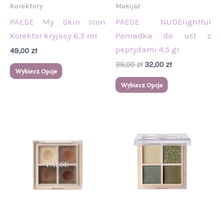
wybrać
wybrać
Korektory
Makijaż
na
na
PAESE My Skin Icon
PAESE NUDElightful
stronie
stronie
Korektor kryjacy 6,5 ml
Pomadka do ust z
produktu
produktu
peptydami 4,5 gr
49,00
zł
39,00
zł
32,00
zł
Wybierz Opcje
Wybierz Opcje