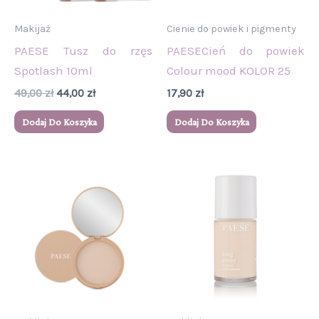
Makijaż
Cienie do powiek i pigmenty
PAESE Tusz do rzęs
PAESECień do powiek
Spotlash 10ml
Colour mood KOLOR 25
49,00
zł
44,00
zł
17,90
zł
Dodaj Do Koszyka
Dodaj Do Koszyka
Ten
Ten
produkt
produkt
ma
ma
wiele
wiele
wariantów.
wariantów.
Opcje
Opcje
można
można
wybrać
wybrać