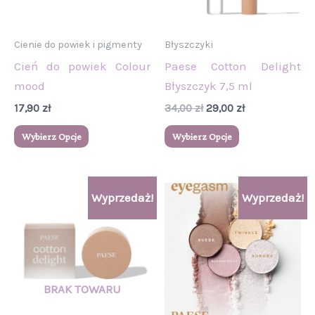
Opcje
Opcje
można
można
wybrać
wybrać
Cienie do powiek i pigmenty
Błyszczyki
na
na
Cień do powiek Colour
Paese Cotton Delight
stronie
stronie
mood
Błyszczyk 7,5 ml
produktu
produktu
17,90
zł
34,00
zł
29,00
zł
Wybierz Opcje
Wybierz Opcje
Pierwotna
Aktualna
Pierwotna
Aktualna
Ten
Wyprzedaż!
Wyprzedaż!
cena
cena
cena
cena
produkt
wynosiła:
wynosi:
wynosiła:
wynosi:
39,00 zł.
34,00 zł.
19,00 zł.
16,00 zł.
ma
wiele
wariantów.
Opcje
można