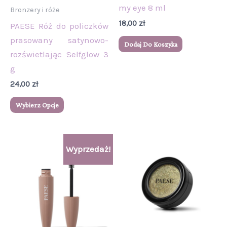
stronie
my eye 8 ml
Bronzery i róże
produktu
18,00
zł
PAESE Róż do policzków
prasowany satynowo-
Dodaj Do Koszyka
rozświetlając Selfglow 3
g
24,00
zł
Wybierz Opcje
Pierwotna
Aktualna
Wyprzedaż!
cena
cena
wynosiła:
wynosi:
49,00 zł.
44,00 zł.