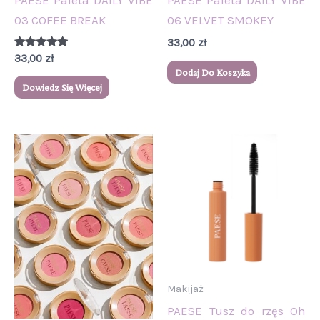
PAESE Paleta DAILY VIBE
PAESE Paleta DAILY VIBE
03 COFEE BREAK
06 VELVET SMOKEY
33,00
zł
Oceniono
33,00
zł
5.00
Dodaj Do Koszyka
na 5
Dowiedz Się Więcej
Ten
produkt
ma
wiele
wariantów.
Opcje
można
wybrać
Makijaż
na
PAESE Tusz do rzęs Oh