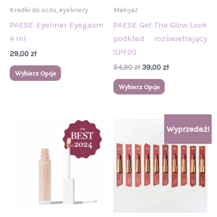
wybrać
wybrać
Kredki do oczu, eyelinery
Makijaż
na
na
PAESE Eyeliner Eyegasm
PAESE Get The Glow Look
stronie
stronie
4 ml
podkład rozświetlający
produktu
produktu
SPF20
29,00
zł
54,90
zł
39,00
zł
Wybierz Opcje
Wybierz Opcje
Pierwotna
Aktualna
Ten
Ten
Wyprzedaż!
cena
cena
produkt
produkt
wynosiła:
wynosi:
39,00 zł.
32,00 zł.
ma
ma
wiele
wiele
wariantów.
wariantów.
Opcje
Opcje
można
można