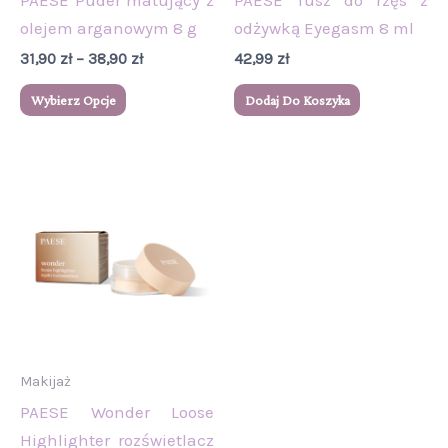
stronie
olejem arganowym 8 g
odżywką Eyegasm 8 ml
produktu
31,90
zł
–
38,90
zł
42,99
zł
Wybierz Opcje
Dodaj Do Koszyka
Makijaż
PAESE Wonder Loose
Highlighter rozświetlacz