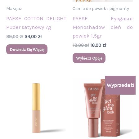
wybrać
Makijaż
Cienie do powiek i pigmenty
na
PAESE COTTON DELIGHT
PAESE Eyegasm
stronie
Puder satynowy 7g
Monoshadow cień do
produktu
powiek 1,5gr
39,00
zł
34,00
zł
19,00
zł
16,00
zł
Dowiedz Się Więcej
Wybierz Opcje
Pierwotna
Aktualna
Ten
Ten
Wyprzedaż!
cena
cena
produkt
produkt
wynosiła:
wynosi:
54,90 zł.
39,00 zł.
ma
ma
wiele
wiele
wariantów.
wariantów.
Opcje
Opcje
można
można