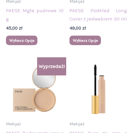
Makijaż
Makijaż
na
na
PAESE Mgła pudrowa 10
PAESE Podkład Long
stronie
stronie
g
Cover z jedwabiem 30 ml
produktu
produktu
45,00
zł
49,00
zł
Wybierz Opcje
Wybierz Opcje
Zakres
Ten
Wyprzedaż!
cen:
produkt
od
31,90 zł
ma
do
wiele
38,90 zł
wariantów.
Opcje
można
wybrać
Makijaż
Makijaż
na
PAESE Puder matujący z
PAESE Tusz do rzęs z